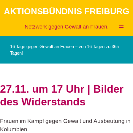
Zum
AKTIONSBÜNDNIS FREIBURG
Inhalt
springen
Netzwerk gegen Gewalt an Frauen.
16 Tage gegen Gewalt an Frauen – von 16 Tagen zu 365
Tagen!
27.11. um 17 Uhr | Bilder
des Widerstands
Frauen im Kampf gegen Gewalt und Ausbeutung in
Kolumbien.