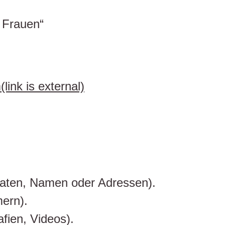
 Frauen“
ink is external)
aten, Namen oder Adressen).
mern).
afien, Videos).