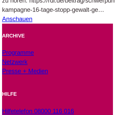
zu hören: https://rdl.de/beitrag/schwerpun
kampagne-16-tage-stopp-gewalt-ge…
Anschauen
ARCHIVE
Programme
Netzwerk
Presse + Medien
HILFE
Hilfetelefon 08000 116 016