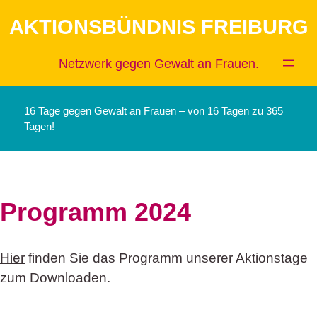
Zum
AKTIONSBÜNDNIS FREIBURG
Inhalt
springen
Netzwerk gegen Gewalt an Frauen.
16 Tage gegen Gewalt an Frauen – von 16 Tagen zu 365
Tagen!
Programm 2024
Hier
finden Sie das Programm unserer Aktionstage
zum Downloaden.