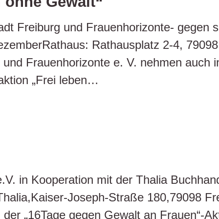
n ohne Gewalt“
tadt Freiburg und Frauenhorizonte- gegen s
ezemberRathaus: Rathausplatz 2-4, 79098 
rau und Frauenhorizonte e. V. nehmen auc
ktion „Frei leben…
.V. in Kooperation mit der Thalia Buchhan
alia,Kaiser-Joseph-Straße 180,79098 Fre
 der „16Tage gegen Gewalt an Frauen“-Ak