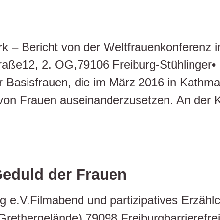
tark – Bericht von der Weltfrauenkonferen
ße12, 2. OG,79106 Freiburg-Stühlinger• ba
r Basisfrauen, die im März 2016 in Kathma
 von Frauen auseinanderzusetzen. An der 
Geduld der Frauen
rg e.V.Filmabend und partizipatives Erzäh
ethergelände),79098 Freiburgbarrierefrei, 