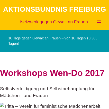
Zum
AKTIONSBÜNDNIS FREIBURG
Inhalt
springen
Netzwerk gegen Gewalt an Frauen.
16 Tage gegen Gewalt an Frauen – von 16 Tagen zu 365
Tagen!
Workshops Wen-Do 2017
Selbstverteidigung und Selbstbehauptung für
Mädchen_ und Frauen_