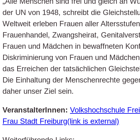
„Alle Menschen sind frei und gleich an W
der UN von 1948, schreibt die Gleichstell
Weltweit erleben Frauen aller Altersstufe
Frauenhandel, Zwangsheirat, Genitalvers
Frauen und Mädchen in bewaffneten Konfli
Diskriminierung von Frauen und Mädchen ist
das Erreichen der tatsächlichen Gleichst
Die Einhaltung der Menschenrechte gege
daher unser Ziel sein.
VeranstalterInnen:
Volkshochschule Freib
Frau Stadt Freiburg(link is external)
Weiterführende Links: