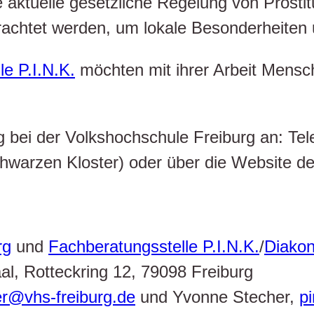
die aktuelle gesetzliche Regelung von Prost
trachtet werden, um lokale Besonderheite
e P.I.N.K.
möchten mit ihrer Arbeit Mensch
ng bei der Volkshochschule Freiburg an: Te
hwarzen Kloster) oder über die Website d
rg
und
Fachberatungsstelle P.I.N.K.
/
Diakon
al, Rotteckring 12, 79098 Freiburg
er@vhs-freiburg.de
und Yvonne Stecher,
p