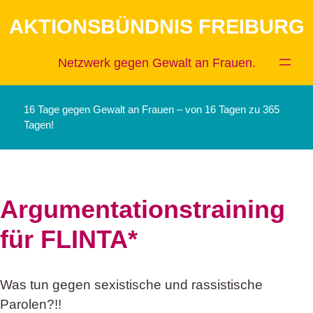
Zum
AKTIONSBÜNDNIS FREIBURG
Inhalt
springen
Netzwerk gegen Gewalt an Frauen.
16 Tage gegen Gewalt an Frauen – von 16 Tagen zu 365
Tagen!
Argumentationstraining
für FLINTA*
Was tun gegen sexistische und rassistische
Parolen?!!