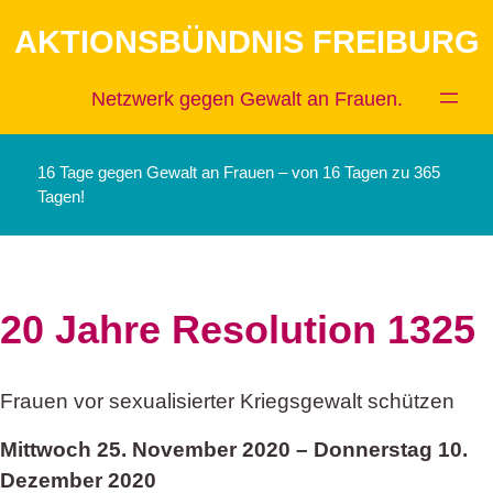
Zum
AKTIONSBÜNDNIS FREIBURG
Inhalt
springen
Netzwerk gegen Gewalt an Frauen.
16 Tage gegen Gewalt an Frauen – von 16 Tagen zu 365
Tagen!
20 Jahre Resolution 1325
Frauen vor sexualisierter Kriegsgewalt schützen
Mittwoch 25. November 2020 – Donnerstag 10.
Dezember 2020