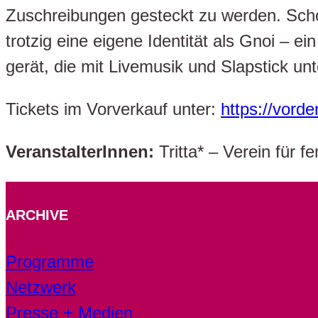
Zuschreibungen gesteckt zu werden. Schon
trotzig eine eigene Identität als Gnoi – ei
gerät, die mit Livemusik und Slapstick un
Tickets im Vorverkauf unter:
https://vorde
VeranstalterInnen:
Tritta* – Verein für 
ARCHIVE
Programme
Netzwerk
Presse + Medien