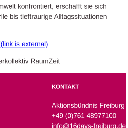
lt konfrontiert, erschafft sie sich
le bis tieftraurige Alltagssituationen
link is external)
erkollektiv RaumZeit
KONTAKT
Aktionsbündnis Freiburg
+49 (0)761 48977100
info@16days-freiburg.de