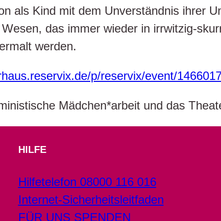
 als Kind mit dem Unverständnis ihrer Umwe
n Wesen, das immer wieder in irrwitzig-skurri
termalt werden.
rhaus.reservix.de/p/reservix/event/1466017(
feministische Mädchen*arbeit und das Theat
HILFE
Hilfetelefon 08000 116 016
Internet-Sicherheitsleitfaden
FÜR UNS SPENDEN