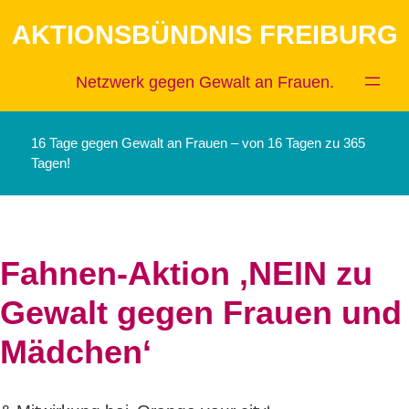
Zum
AKTIONSBÜNDNIS FREIBURG
Inhalt
springen
Netzwerk gegen Gewalt an Frauen.
16 Tage gegen Gewalt an Frauen – von 16 Tagen zu 365
Tagen!
Fahnen-Aktion ‚NEIN zu
Gewalt gegen Frauen und
Mädchen‘