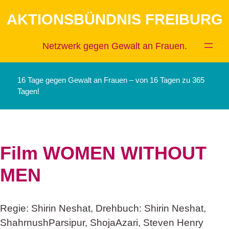
Zum
AKTIONSBÜNDNIS FREIBURG
Inhalt
springen
Netzwerk gegen Gewalt an Frauen.
16 Tage gegen Gewalt an Frauen – von 16 Tagen zu 365
Tagen!
Film WOMEN WITHOUT
MEN
Regie: Shirin Neshat, Drehbuch: Shirin Neshat,
ShahrnushParsipur, ShojaAzari, Steven Henry