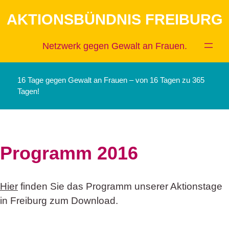
Zum
AKTIONSBÜNDNIS FREIBURG
Inhalt
springen
Netzwerk gegen Gewalt an Frauen.
16 Tage gegen Gewalt an Frauen – von 16 Tagen zu 365
Tagen!
Programm 2016
Hier
finden Sie das Programm unserer Aktionstage
in Freiburg zum Download.