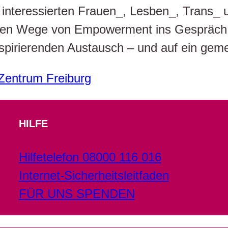
e interessierten Frauen_, Lesben_, Trans_ 
enen Wege von Empowerment ins Gespräch 
nspirierenden Austausch – und auf ein ge
 Zentrum Freiburg
HILFE
Hilfetelefon 08000 116 016
Internet-Sicherheitsleitfaden
FÜR UNS SPENDEN