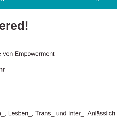
ered!
ge von Empowerment
hr
en_, Lesben_, Trans_ und Inter_. Anlässli