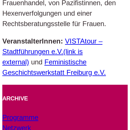
Frauenhandel, von Pazifistinnen, den
Hexenverfolgungen und einer
Rechtsberatungsstelle für Frauen.
VeranstalterInnen:
VISTAtour –
Stadtführungen e.V.(link is
external)
und
Feministische
Geschichtswerkstatt Freiburg e.V.
ARCHIVE
Programme
Netzwerk