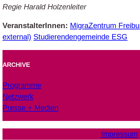
Regie Harald Holzenleiter
VeranstalterInnen:
MigraZentrum Freiburg
external)
Studierendengemeinde ESG
ARCHIVE
Programme
Netzwerk
Presse + Medien
Impressum